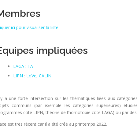
Membres
iquer ici pour visualiser la liste
Equipes impliquées
LAGA
:
TA
LIPN
:
LoVe
,
CALIN
l y a une forte intersection sur les thématiques liées aux catégori
bjets communs (par exemple les catégories supérieures) étudié
rogrammes côté LIPN, théorie de l’homotopie côté LAGA) ou par des
’axe est très récent car il a été créé au printemps 2022.