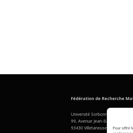
Fédération de Recherche Ma
Université Sorbonne Paris Nord
99, Avenue Jean-Baptiste Cléme
93430 Villetaneuse
Pour offrir 