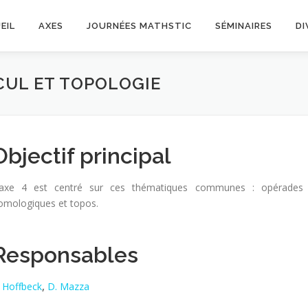
EIL
AXES
JOURNÉES MATHSTIC
SÉMINAIRES
DI
CUL ET TOPOLOGIE
Objectif principal
’axe 4 est centré sur ces thématiques communes : opérades et
omologiques et topos.
Responsables
. Hoffbeck
,
D. Mazza