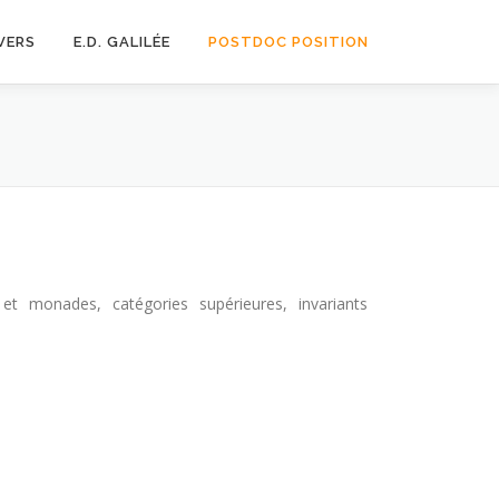
VERS
E.D. GALILÉE
POSTDOC POSITION
 monades, catégories supérieures, invariants