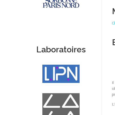
Cl
Laboratoires
I
o
p
L