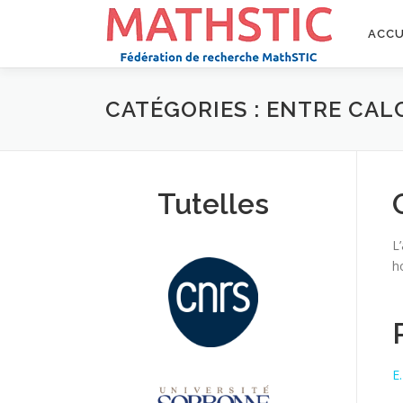
Aller
au
ACCU
contenu
CATÉGORIES : ENTRE CAL
Tutelles
L
h
E