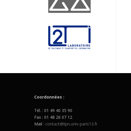
Coordonnées :
Tél. : 01 49 40 35 90
Fax : 01 48 26 07 12
Mail :
contact@lipn.univ-paris13.fr