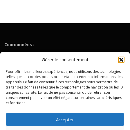
Coordonnées :
Tél. : 01 49 40 35 90
Gérer le consentement
Fax : 01 48 26 07 12
Mail :
contact@lipn.univ-paris13.fr
Pour offrir les meilleures expériences, nous utilisons des technologies
telles que les cookies pour stocker et/ou accéder aux informations des
appareils. Le fait de consentir à ces technologies nous permettra de
Fédération de Recherche MathSTIC FR3734
traiter des données telles que le comportement de navigation ou les ID
uniques sur ce site. Le fait de ne pas consentir ou de retirer son
consentement peut avoir un effet négatif sur certaines caractéristiques
Université Sorbonne Paris Nord
et fonctions.
99, Avenue Jean-Baptiste Clément
93430 Villetaneuse
Accepter