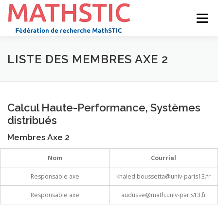
Aller
au
Menu
contenu
ACCUEIL
AXES
JOURNÉES MATHSTIC
LISTE DES MEMBRES AXE 2
SÉMINAIRES
DIVERS
E.D. GALILÉE
Calcul Haute-Performance, Systèmes
distribués
POSTDOC POSITION
Membres Axe 2
Nom
Courriel
Responsable axe
khaled.boussetta@univ-paris13.fr
Responsable axe
audusse@math.univ-paris13.fr