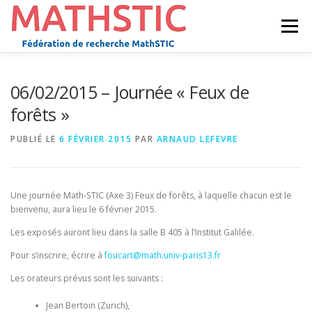
Aller
au
Menu
contenu
ACCUEIL
AXES
JOURNÉES MATHSTIC
06/02/2015 – Journée « Feux de
forêts »
SÉMINAIRES
DIVERS
E.D. GALILÉE
PUBLIÉ LE
6 FÉVRIER 2015
PAR
ARNAUD LEFEVRE
POSTDOC POSITION
Une journée Math-STIC (Axe 3) Feux de forêts, à laquelle chacun est le
bienvenu, aura lieu le 6 février 2015.
Les exposés auront lieu dans la salle B 405 à l’Institut Galilée.
Pour s’inscrire, écrire à
foucart@math.univ-paris13.fr
Les orateurs prévus sont les suivants :
Jean Bertoin (Zurich),