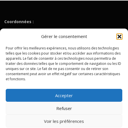
Coordonnées :
Tél. : 01 49 40 35 90
Gérer le consentement
Fax : 01 48 26 07 12
Mail :
contact@lipn.univ-paris13.fr
Pour offrir les meilleures expériences, nous utilisons des technologies
telles que les cookies pour stocker et/ou accéder aux informations des
appareils. Le fait de consentir à ces technologies nous permettra de
Fédération de Recherche MathSTIC FR3734
traiter des données telles que le comportement de navigation ou les ID
uniques sur ce site. Le fait de ne pas consentir ou de retirer son
consentement peut avoir un effet négatif sur certaines caractéristiques
Université Sorbonne Paris Nord
et fonctions.
99, Avenue Jean-Baptiste Clément
93430 Villetaneuse
Accepter
Refuser
Voir les préférences
Copyright © 2026 MathSTIC
–
OnePress
thème par